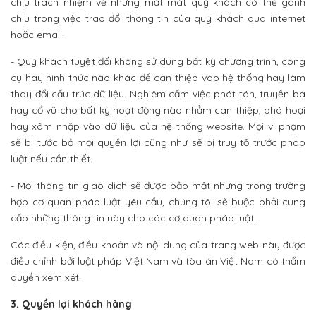
chịu trách nhiệm về những mất mát quý khách có thể gánh
chịu trong việc trao đổi thông tin của quý khách qua internet
hoặc email.
- Quý khách tuyệt đối không sử dụng bất kỳ chương trình, công
cụ hay hình thức nào khác để can thiệp vào hệ thống hay làm
thay đổi cấu trúc dữ liệu. Nghiêm cấm việc phát tán, truyền bá
hay cổ vũ cho bất kỳ hoạt động nào nhằm can thiệp, phá hoại
hay xâm nhập vào dữ liệu của hệ thống website. Mọi vi phạm
sẽ bị tước bỏ mọi quyền lợi cũng như sẽ bị truy tố trước pháp
luật nếu cần thiết.
- Mọi thông tin giao dịch sẽ được bảo mật nhưng trong trường
hợp cơ quan pháp luật yêu cầu, chúng tôi sẽ buộc phải cung
cấp những thông tin này cho các cơ quan pháp luật.
Các điều kiện, điều khoản và nội dung của trang web này được
điều chỉnh bởi luật pháp Việt Nam và tòa án Việt Nam có thẩm
quyền xem xét.
3. Quyền lợi khách hàng