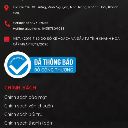
Địa chỉ:
114 Dã Tượng, Vĩnh Nguyên, Nha Trang, Khánh Hoà., Khánh
Hòa,
Hotline:
84357309088
Hotline giao hàng:
84357309088
MST: 4201917160 DO SỞ KẾ HOẠCH VÀ ĐẦU TƯ TỈNH KHÁNH HÒA
CẤP NGÀY 17/12/2020.
CHÍNH SÁCH
Chính sách bảo mật
Chính sách vận chuyển
Chính sách đổi trả
Chính sách thanh toán