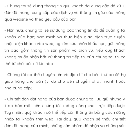
- Chúng tôi sẽ dùng thông tin quý khách đã cung cấp để xử lý
đơn đặt hàng, cung cấp các dịch vụ và thông tin yêu cầu thông
qua website và theo yêu cầu của bạn.
- Hơn nữa, chúng tôi sẽ sử dụng các thông tin đó để quản lý tài
khoản của bạn; xác minh và thực hiện giao dịch trực tuyến,
nhận diện khách vào web, nghiên cứu nhân khẩu học, gửi thông
tin bao gồm thông tin sản phẩm và dịch vụ. Nếu quý khách
không muốn nhận bất cứ thông tin tiếp thị của chúng tôi thì có
thể từ chối bất cứ lúc nào.
- Chúng tôi có thể chuyển tên và địa chỉ cho bên thứ ba để họ
giao hàng cho bạn (ví dụ cho bên chuyển phát nhanh hoặc
nhà cung cấp).
- Chi tiết đơn đặt hàng của bạn được chúng tôi lưu giữ nhưng vì
lí do bảo mật nên chúng tôi không công khai trực tiếp được.
Tuy nhiên, quý khách có thể tiếp cận thông tin bằng cách đăng
nhập tài khoản trên web. Tại đây, quý khách sẽ thấy chi tiết
đơn đặt hàng của mình, những sản phẩm đã nhận và những sản