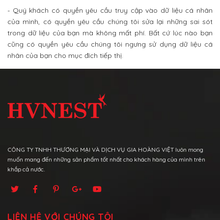
- Quý khách có quyền yêu cầu truy cập vào dữ liệu cá nhân
của mình, có quyền yêu cầu chúng tôi sửa lại những sai sót
trong dữ liệu của bạn mà không mất phí. Bất cứ lúc nào bạn
cũng có quyền yêu cầu chúng tôi ngưng sử dụng dữ liệu cá
nhân của bạn cho mục đích tiếp thị.
CÔNG TY TNHH THƯƠNG MẠI VÀ DỊCH VỤ GIA HOÀNG VIỆT luôn mong
muốn mang đến những sản phẩm tốt nhất cho khách hàng của mình trên
khắp cả nước.
LIÊN HỆ VỚI CHÚNG TÔI