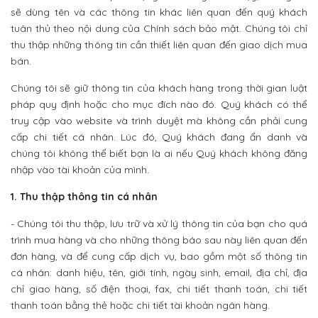
sẽ dùng tên và các thông tin khác liên quan đến quý khách
tuân thủ theo nội dung của Chính sách bảo mật. Chúng tôi chỉ
thu thập những thông tin cần thiết liên quan đến giao dịch mua
bán.
Chúng tôi sẽ giữ thông tin của khách hàng trong thời gian luật
pháp quy định hoặc cho mục đích nào đó. Quý khách có thể
truy cập vào website và trình duyệt mà không cần phải cung
cấp chi tiết cá nhân. Lúc đó, Quý khách đang ẩn danh và
chúng tôi không thể biết bạn là ai nếu Quý khách không đăng
nhập vào tài khoản của mình.
1. Thu thập thông tin cá nhân
- Chúng tôi thu thập, lưu trữ và xử lý thông tin của bạn cho quá
trình mua hàng và cho những thông báo sau này liên quan đến
đơn hàng, và để cung cấp dịch vụ, bao gồm một số thông tin
cá nhân: danh hiệu, tên, giới tính, ngày sinh, email, địa chỉ, địa
chỉ giao hàng, số điện thoại, fax, chi tiết thanh toán, chi tiết
thanh toán bằng thẻ hoặc chi tiết tài khoản ngân hàng.