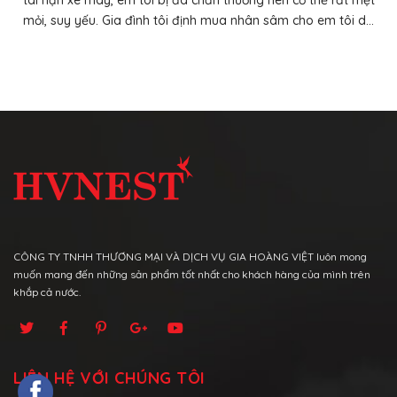
CÔNG TY TNHH THƯƠNG MẠI VÀ DỊCH VỤ GIA HOÀNG VIỆT luôn mong
muốn mang đến những sản phẩm tốt nhất cho khách hàng của mình trên
khắp cả nước.
LIÊN HỆ VỚI CHÚNG TÔI
Địa chỉ:
114 Dã Tượng, Vĩnh Nguyên, Nha Trang, Khánh Hoà., Khánh
Hòa,
Hotline:
84357309088
Hotline giao hàng:
84357309088