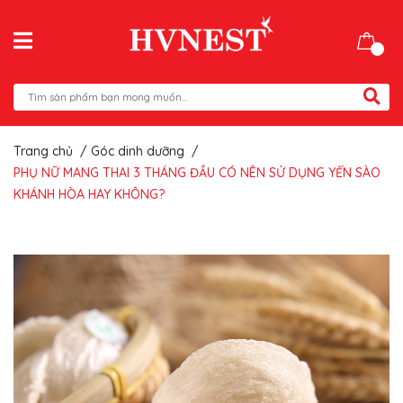
Trang chủ
/
Góc dinh dưỡng
/
PHỤ NỮ MANG THAI 3 THÁNG ĐẦU CÓ NÊN SỬ DỤNG YẾN SÀO
KHÁNH HÒA HAY KHÔNG?