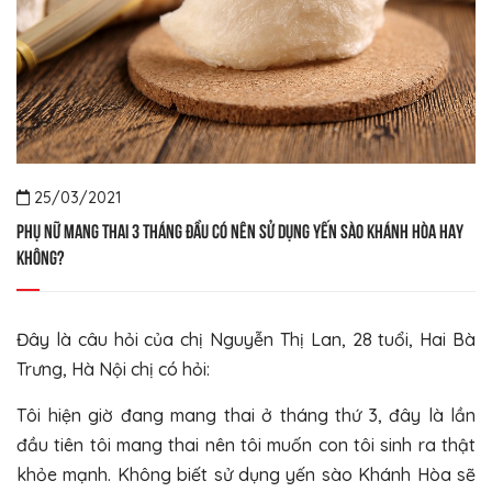
25/03/2021
PHỤ NỮ MANG THAI 3 THÁNG ĐẦU CÓ NÊN SỬ DỤNG YẾN SÀO KHÁNH HÒA HAY
KHÔNG?
Đây là câu hỏi của chị Nguyễn Thị Lan, 28 tuổi, Hai Bà
Trưng, Hà Nội chị có hỏi:
Tôi hiện giờ đang mang thai ở tháng thứ 3, đây là lần
đầu tiên tôi mang thai nên tôi muốn con tôi sinh ra thật
khỏe mạnh. Không biết sử dụng yến sào Khánh Hòa sẽ