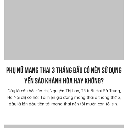
PHỤ NỮ MANG THAI 3 THÁNG ĐẦU CÓ NÊN SỬ DỤNG
YẾN SÀO KHÁNH HÒA HAY KHÔNG?
Đây là câu hỏi của chị Nguyễn Thị Lan, 28 tuổi, Hai Bà Trưng,
Hà Nội chị có hỏi: Tôi hiện giờ đang mang thai ở tháng thứ 3,
đây là lần đầu tiên tôi mang thai nên tôi muốn con tôi sin...