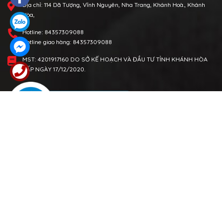
MST: 4201917160 DO SỞ KẾ HOẠCH VÀ ĐẦU TƯ TỈNH KHÁNH HÒA
CẤP NGÀY 17/12/2020.
CHÍNH SÁCH
Chính sách bảo mật
Chính sách vận chuyển
Chính sách đổi trả
Chính sách thanh toán
Chính sách kiểm hàng
Quy định sử dụng
ĐĂNG KÝ NHẬN KHUYẾN MÃI
Đừng bỏ lỡ những sản phẩm và chương trình khuyến mãi hấp dẫn