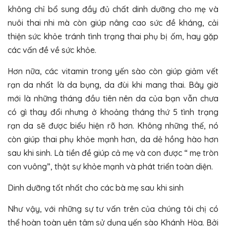
không chỉ bổ sung đầy đủ chất dinh dưỡng cho mẹ và
nuôi thai nhi mà còn giúp nâng cao sức đề kháng, cải
thiện sức khỏe tránh tình trạng thai phụ bị ốm, hay gặp
các vấn đề về sức khỏe.
Hơn nữa, các vitamin trong yến sào còn giúp giảm vết
rạn da nhất là da bụng, da đùi khi mang thai. Bây giờ
mới là những tháng đầu tiên nên da của bạn vẫn chưa
có gì thay đổi nhưng ở khoảng tháng thứ 5 tình trạng
rạn da sẽ được biểu hiện rõ hơn. Không những thế, nó
còn giúp thai phụ khỏe mạnh hơn, da dẻ hồng hào hơn
sau khi sinh. Là tiền đề giúp cả mẹ và con được “ mẹ tròn
con vuông”, thật sự khỏe mạnh và phát triển toàn diện.
Dinh dưỡng tốt nhất cho các bà mẹ sau khi sinh
Như vậy, với những sự tư vấn trên của chúng tôi chị có
thể hoàn toàn yên tâm sử dụng yến sào Khánh Hòa. Bởi