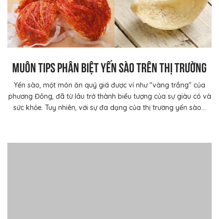
MUÔN TIPS PHÂN BIỆT YẾN SÀO TRÊN THỊ TRƯỜNG
Yến sào, một món ăn quý giá được ví như "vàng trắng" của
phương Đông, đã từ lâu trở thành biểu tượng của sự giàu có và
sức khỏe. Tuy nhiên, với sự đa dạng của thị trường yến sào...