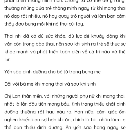
phát triển thông minh hơn. Chúng ta có thể để ý rằng,
thường những đứa trẻ thông minh ngay từ khi mang thai
nó đạp rất nhiều, nó hay quay trở người và làm bạn cảm
thấy đau bụng mỗi khi nó thụi củi tay.
Thai nhi đã có đủ sức khỏe, đủ lực để khuấy động khi
vẫn còn trong bào thai, nên sau khi sinh ra trẻ sẽ thực sự
khỏe mạnh và phát triển toàn diện về cả trí não và thể
lực.
Yến sào dinh dưỡng cho bé từ trong bụng mẹ
Đối với bà mẹ khi mang thai và sau khi sinh
Chị Lan thân mến, với những người phụ nữ khi mang thai,
nhất là lần đầu tiên mang bầu, tình trạng thiếu chất dinh
dưỡng thường rất hay xảy ra. Hơn nữa, cảm giác ốm
nghén khiến bạn sợ hơn khi ăn, chính là tác nhân làm cơ
thể bạn thiếu dinh dưỡng. Ăn yến sào hàng ngày sẽ