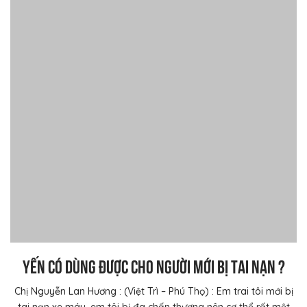
YẾN CÓ DÙNG ĐƯỢC CHO NGƯỜI MỚI BỊ TAI NẠN ?
Chị Nguyễn Lan Hương : (Việt Trì – Phú Thọ) : Em trai tôi mới bị
tai nạn xe máy, em tôi bị đa chấn thương nên cơ thể rất mệt
mỏi, suy yếu. Gia đình tôi định mua nhân sâm cho em tôi d...